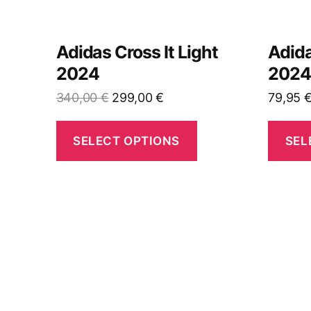
Adidas Cross It Light
Adida
2024
202
El
El
340,00
€
299,00
€
79,95
precio
precio
original
actual
SELECT OPTIONS
SEL
era:
es:
340,00 €.
299,00 €.