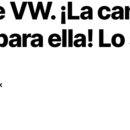
 VW. ¡La ca
 para ella! 
x