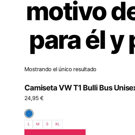
motivo de
para él y
Mostrando el único resultado
Este
Camiseta VW T1 Bulli Bus Unise
producto
24,95
€
tiene
múltiples
variantes.
Las
L
M
S
XL
opciones