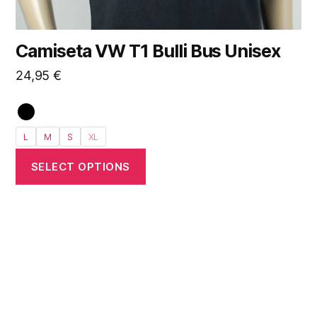
de
producto
Camiseta VW T1 Bulli Bus Unisex
24,95
€
L
M
S
XL
SELECT OPTIONS
Este
producto
tiene
múltiples
variantes.