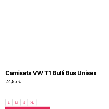
Las
opciones
se
pueden
elegir
en
la
página
de
producto
Camiseta VW T1 Bulli Bus Unisex
24,95
€
L
M
S
XL