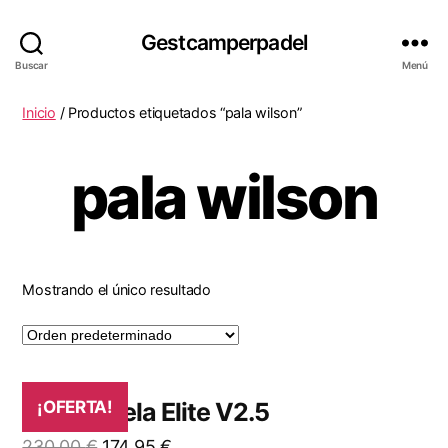
Gestcamperpadel
Buscar
Menú
Inicio
/ Productos etiquetados “pala wilson”
pala wilson
Mostrando el único resultado
Wilson Bela Elite V2.5
¡OFERTA!
El
El
230,00
€
174,95
€