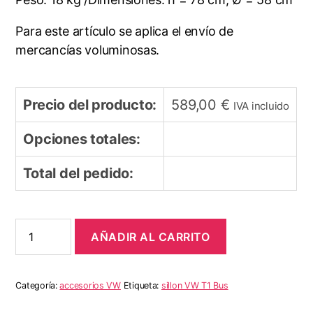
Para este artículo se aplica el envío de
mercancías voluminosas.
Precio del producto:
589,00
€
IVA incluido
Opciones totales:
Total del pedido:
Sillón
AÑADIR AL CARRITO
de
barril
de
aceite
Categoría:
accesorios VW
Etiqueta:
sillon VW T1 Bus
VW
T1