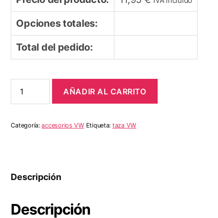
IVA incluido
Opciones totales:
Total del pedido:
Taza
AÑADIR AL CARRITO
VW
Bus
Enamel
Home
Categoría:
accesorios VW
Etiqueta:
taza VW
para
viajes
al
aire
libre,
Descripción
500
ml,
Bulli
Descripción
Driver