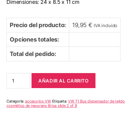
Dimensiones: 24 x 8.5 x 11 cm
Precio del producto:
19,95
€
IVA incluido
Opciones totales:
Total del pedido:
VW
AÑADIR AL CARRITO
T1
Bus
dispensador
de
Categoría:
accesorios VW
Etiqueta:
VW T1 Bus dispensador de tejido
tejido
cosmético de neopreno Brisa slide 2 of 8
cosmético
de
neopreno
Brisa