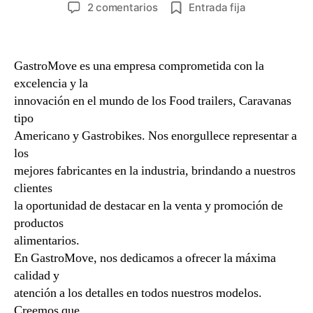
de
de
en
2 comentarios
Entrada fija
la
la
food
entrada
entrada
truck
GastroMove es una empresa comprometida con la
excelencia y la
innovación en el mundo de los Food trailers, Caravanas
tipo
Americano y Gastrobikes. Nos enorgullece representar a
los
mejores fabricantes en la industria, brindando a nuestros
clientes
la oportunidad de destacar en la venta y promoción de
productos
alimentarios.
En GastroMove, nos dedicamos a ofrecer la máxima
calidad y
atención a los detalles en todos nuestros modelos.
Creemos que