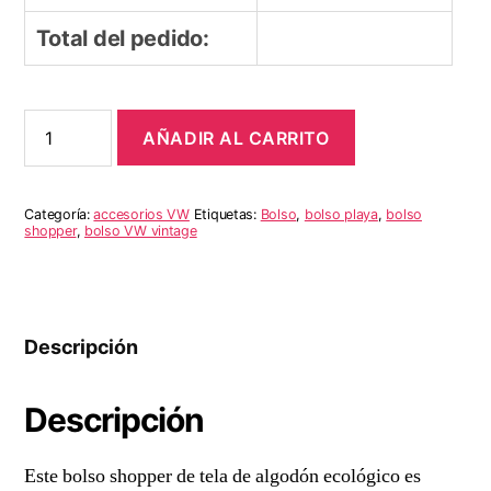
Total del pedido:
Bolso
AÑADIR AL CARRITO
Shopper
de
lona
VW
Categoría:
accesorios VW
Etiquetas:
Bolso
,
bolso playa
,
bolso
T1
shopper
,
bolso VW vintage
Bus
-
Turquesa
cantidad
Descripción
Descripción
Este bolso shopper de tela de algodón ecológico es